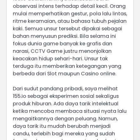
observasi intens terhadap detail kecil. Orang
mulai memperhatikan gestur, pola lalu lintas,
ritme keramaian, atau bahasa tubuh pejalan
kaki. Semua unsur tersebut dipakai sebagai
bahan menyusun prediksi. Bila selama ini
fokus dunia game banyak ke grafis dan
narasi, CCTV Game justru menonjolkan
keacakan hidup sehari-hari. Unsur tak
terduga itu memberikan ketegangan yang
berbeda dari Slot maupun Casino online.
Dari sudut pandang pribadi, saya melihat
155.io sebagai eksperimen sosial sekaligus
produk hiburan. Ada daya tarik intelektual
ketika mencoba membaca situasi nyata lalu
mengaitkannya dengan peluang. Namun,
daya tarik itu mudah berubah menjadi
candu, terlebih bagi mereka yang sudah