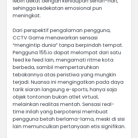
lebih dekat dengan kehidupan sehari-hari,
sehingga kedekatan emosional pun
meningkat.
Dari perspektif pengalaman pengguna,
CCTV Game menawarkan sensasi
“mengintip dunia” tanpa berpindah tempat.
Pengguna 155.io dapat melompat dari satu
feed ke feed lain, mengamati ritme kota
berbeda, sambil mempertaruhkan
tebakannya atas peristiwa yang mungkin
terjadi. Nuansa ini mengingatkan pada daya
tarik siaran langsung e-sports, hanya saja
objek tontonan bukan atlet virtual,
melainkan realitas mentah. Sensasi real-
time inilah yang berpotensi membuat
pengguna betah berlama-lama, meski di sisi
lain memunculkan pertanyaan etis signifikan.