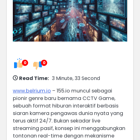
0
0
Read Time:
3 Minute, 33 Second
www.belrium.io
– 155.io muncul sebagai
pionir genre baru bernama CCTV Game,
sebuah format hiburan interaktif berbasis
siaran kamera pengawas dunia nyata yang
terus aktif 24/7. Bukan sekadar live
streaming pasif, konsep ini menggabungkan
tontonan real-time dengan mekanisme