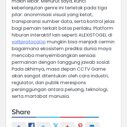
makin lebar. Menurut saya, kunci
keberlanjutan genre ini terletak pada tiga
pilar: anonimisasi visual yang ketat,
transparansi sumber data, serta kontrol jelas
bagi pemain terkait batas perilaku. Platform
hiburan interaktif lain seperti ALEXISTOGEL di
voltprotocol.io
mungkin bisa menjadi cermin
bagaimana ekosistem prediksi dunia maya
mencoba menyeimbangkan sensasi
permainan dengan tanggung jawab sosial.
Pada akhirnya, masa depan CCTV Game
akan sangat ditentukan oleh cara industri,
regulator, dan publik merespons
persinggungan antara peluang, teknologi,
serta martabat manusia.
Share