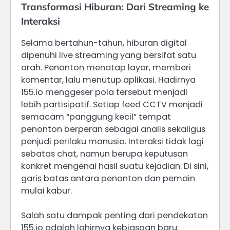
Transformasi Hiburan: Dari Streaming ke
Interaksi
Selama bertahun-tahun, hiburan digital
dipenuhi live streaming yang bersifat satu
arah. Penonton menatap layar, memberi
komentar, lalu menutup aplikasi. Hadirnya
155.io menggeser pola tersebut menjadi
lebih partisipatif. Setiap feed CCTV menjadi
semacam “panggung kecil” tempat
penonton berperan sebagai analis sekaligus
penjudi perilaku manusia. Interaksi tidak lagi
sebatas chat, namun berupa keputusan
konkret mengenai hasil suatu kejadian. Di sini,
garis batas antara penonton dan pemain
mulai kabur.
Salah satu dampak penting dari pendekatan
155.io adalah lahirnya kebiasaan baru: