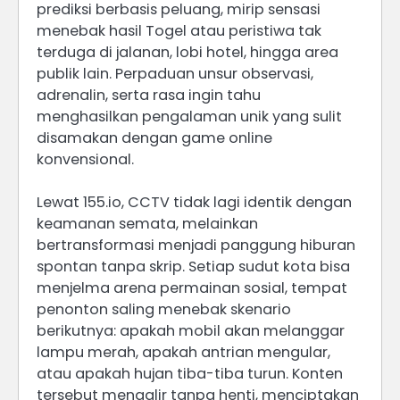
prediksi berbasis peluang, mirip sensasi
menebak hasil Togel atau peristiwa tak
terduga di jalanan, lobi hotel, hingga area
publik lain. Perpaduan unsur observasi,
adrenalin, serta rasa ingin tahu
menghasilkan pengalaman unik yang sulit
disamakan dengan game online
konvensional.
Lewat 155.io, CCTV tidak lagi identik dengan
keamanan semata, melainkan
bertransformasi menjadi panggung hiburan
spontan tanpa skrip. Setiap sudut kota bisa
menjelma arena permainan sosial, tempat
penonton saling menebak skenario
berikutnya: apakah mobil akan melanggar
lampu merah, apakah antrian mengular,
atau apakah hujan tiba-tiba turun. Konten
tersebut mengalir tanpa henti, menciptakan