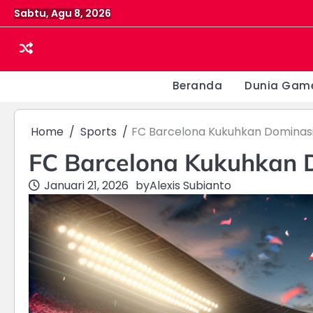
Skip
Sabtu, Agu 8, 2026
to
content
Beranda
Dunia Game
Home
Sports
FC Barcelona Kukuhkan Dominasi 
FC Barcelona Kukuhkan D
Januari 21, 2026
by
Alexis Subianto