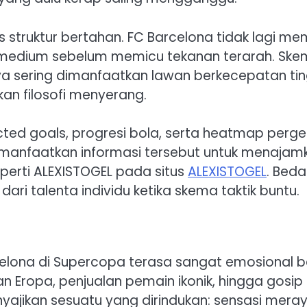
itas struktur bertahan. FC Barcelona tidak lagi 
 medium sebelum memicu tekanan terarah. Skem
a sering dimanfaatkan lawan berkecepatan ting
an filosofi menyerang.
cted goals, progresi bola, serta heatmap perg
emanfaatkan informasi tersebut untuk menajamkan
eperti ALEXISTOGEL pada situs
ALEXISTOGEL
. Bed
i dari talenta individu ketika skema taktik buntu.
Barcelona di Supercopa terasa sangat emosional 
pa, penjualan pemain ikonik, hingga gosip fina
yajikan sesuatu yang dirindukan: sensasi mer