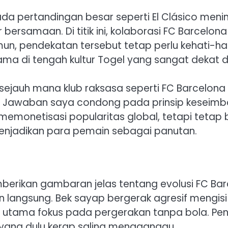
ada pertandingan besar seperti El Clásico meningk
ir bersamaan. Di titik ini, kolaborasi FC Barc
amun, pendekatan tersebut tetap perlu kehati-h
utama di tengah kultur Togel yang sangat dekat
: sejauh mana klub raksasa seperti FC Barcelo
i. Jawaban saya condong pada prinsip keseimban
memonetisasi popularitas global, tetapi tetap 
njadikan para pemain sebagai panutan.
berikan gambaran jelas tentang evolusi FC Ba
 dan langsung. Bek sayap bergerak agresif mengi
 utama fokus pada pergerakan tanpa bola. Pe
k yang dulu kerap saling mengganggu.