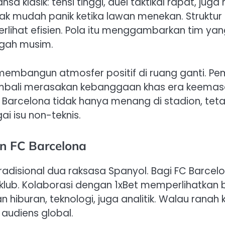
a klasik: tensi tinggi, duel taktikal rapat, ju
k mudah panik ketika lawan menekan. Struktur p
terlihat efisien. Pola itu menggambarkan tim 
ngah musim.
pa membangun atmosfer positif di ruang ganti. P
mbali merasakan kebanggaan khas era keemasa
 FC Barcelona tidak hanya menang di stadion, t
i isu non-teknis.
rn FC Barcelona
tradisional dua raksasa Spanyol. Bagi FC Barcel
lub. Kolaborasi dengan 1xBet memperlihatkan
hiburan, teknologi, juga analitik. Walau rana
 audiens global.