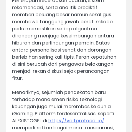
Penerapan kecerdasan buatan, sistem
rekomendasi, serta analitik prediktif
memberi peluang besar namun sekaligus
membawa tanggung jawab berat. mkodo
perlu memastikan setiap algoritma
dirancang menjaga keseimbangan antara
hiburan dan perlindungan pemain. Batas
antara personalisasi sehat dan dorongan
berlebihan sering kali tipis. Peran kepatuhan
di sini berubah dari pengawas belakangan
menjadi rekan diskusi sejak perancangan
fitur.
Menariknya, sejumlah pendekatan baru
terhadap manajemen risiko teknologi
keuangan juga mulai merembes ke dunia
iGaming. Platform terdesentralisasi seperti
ALEXISTOGEL di
https://voltprotocol.io/
memperlihatkan bagaimana transparansi,