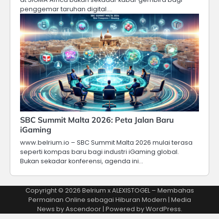
penggemar taruhan digital.…
SBC Summit Malta 2026: Peta Jalan Baru
iGaming
www.belrium.io – SBC Summit Malta 2026 mulai terasa
seperti kompas baru bagi industri iGaming global.
Bukan sekadar konferensi, agenda ini…
Copyright © 2026
Belrium x ALEXISTOGEL – Membahas
Permainan Online sebagai Hiburan Modern
| Media
News by
Ascendoor
| Powered by
WordPress
.