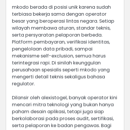
mkodo berada di posisi unik karena sudah
terbiasa bekerja sama dengan operator
besar yang beroperasi lintas negara. Setiap
wilayah membawa aturan, standar teknis,
serta persyaratan pelaporan berbeda.
Platform pembayaran, verifikasi identitas,
pengelolaan data pribadi, sampai
mekanisme self-exclusion, semua harus
terintegrasi rapi. Di sinilah keunggulan
perusahaan spesialis seperti mkodo yang
mengerti detail teknis sekaligus bahasa
regulator.
Dilansir oleh alexistogel, banyak operator kini
mencari mitra teknologi yang bukan hanya
paham desain aplikasi, tetapi juga siap
berkolaborasi pada proses audit, sertifikasi,
serta pelaporan ke badan pengawas. Bagi