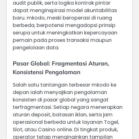
audit publik, serta logika kontrak pintar
dapat menginspirasi model akuntabilitas
baru. mkodo, meski beroperasi di ruang
berbeda, berpotensi mengadopsi prinsip
serupa untuk meningkatkan kepercayaan
pemain pada proses transaksi maupun
pengelolaan data.
Pasar Global: Fragmentasi Aturan,
Konsistensi Pengalaman
Salah satu tantangan terbesar mkodo ke
depan ialah menyajikan pengalaman
konsisten di pasar global yang sangat
terfragmentasi. Setiap negara menerapkan
aturan deposit, batasan iklan, serta jam
operasional berbeda untuk layanan Togel,
Slot, atau Casino online. Di tingkat produk,
operator tetap menginginkan tampilan