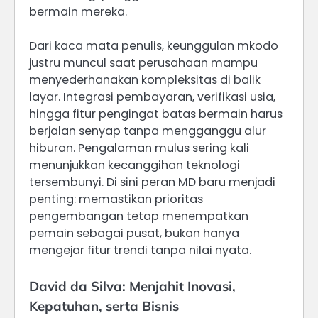
bermain mereka.
Dari kaca mata penulis, keunggulan mkodo
justru muncul saat perusahaan mampu
menyederhanakan kompleksitas di balik
layar. Integrasi pembayaran, verifikasi usia,
hingga fitur pengingat batas bermain harus
berjalan senyap tanpa mengganggu alur
hiburan. Pengalaman mulus sering kali
menunjukkan kecanggihan teknologi
tersembunyi. Di sini peran MD baru menjadi
penting: memastikan prioritas
pengembangan tetap menempatkan
pemain sebagai pusat, bukan hanya
mengejar fitur trendi tanpa nilai nyata.
David da Silva: Menjahit Inovasi,
Kepatuhan, serta Bisnis