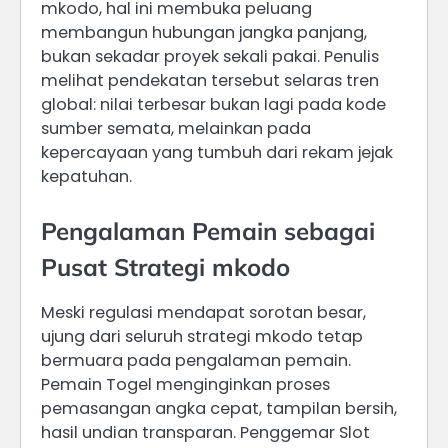
mkodo, hal ini membuka peluang
membangun hubungan jangka panjang,
bukan sekadar proyek sekali pakai. Penulis
melihat pendekatan tersebut selaras tren
global: nilai terbesar bukan lagi pada kode
sumber semata, melainkan pada
kepercayaan yang tumbuh dari rekam jejak
kepatuhan.
Pengalaman Pemain sebagai
Pusat Strategi mkodo
Meski regulasi mendapat sorotan besar,
ujung dari seluruh strategi mkodo tetap
bermuara pada pengalaman pemain.
Pemain Togel menginginkan proses
pemasangan angka cepat, tampilan bersih,
hasil undian transparan. Penggemar Slot