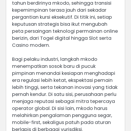
tahun berdirinya mkodo, sehingga transisi
kepemimpinan terasa jauh dari sekadar
pergantian kursi eksekutif. Di titik ini, setiap
keputusan strategis bisa ikut mengubah
peta persaingan teknologi permainan online
berizin, dari Togel digital hingga Slot serta
Casino modern.
Bagi pelaku industri, langkah mkodo
menempatkan sosok baru di pucuk
pimpinan menandai kesiapan menghadapi
era regulasi lebih ketat, ekspektasi pemain
lebih tinggi, serta tekanan inovasi yang tidak
pernah kendur. Di satu sisi, perusahaan perlu
menjaga reputasi sebagai mitra tepercaya
operator global. Di sisi lain, mkodo harus
melahirkan pengalaman pengguna segar,
mobile-first, sekaligus patuh pada aturan
berlapis di berbagai yurisdiksi.