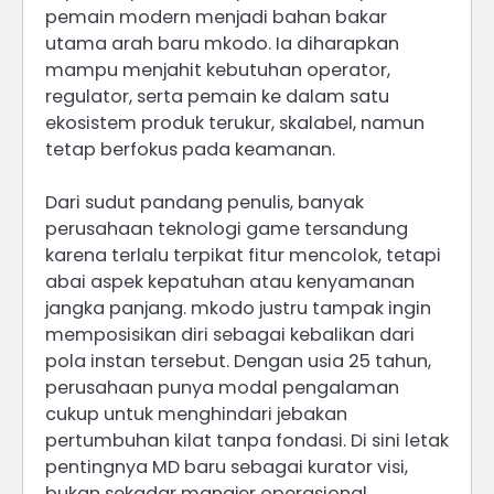
pemain modern menjadi bahan bakar
utama arah baru mkodo. Ia diharapkan
mampu menjahit kebutuhan operator,
regulator, serta pemain ke dalam satu
ekosistem produk terukur, skalabel, namun
tetap berfokus pada keamanan.
Dari sudut pandang penulis, banyak
perusahaan teknologi game tersandung
karena terlalu terpikat fitur mencolok, tetapi
abai aspek kepatuhan atau kenyamanan
jangka panjang. mkodo justru tampak ingin
memposisikan diri sebagai kebalikan dari
pola instan tersebut. Dengan usia 25 tahun,
perusahaan punya modal pengalaman
cukup untuk menghindari jebakan
pertumbuhan kilat tanpa fondasi. Di sini letak
pentingnya MD baru sebagai kurator visi,
bukan sekadar manajer operasional.