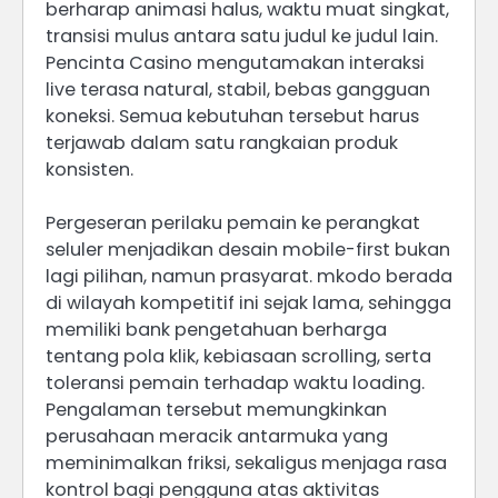
berharap animasi halus, waktu muat singkat,
transisi mulus antara satu judul ke judul lain.
Pencinta Casino mengutamakan interaksi
live terasa natural, stabil, bebas gangguan
koneksi. Semua kebutuhan tersebut harus
terjawab dalam satu rangkaian produk
konsisten.
Pergeseran perilaku pemain ke perangkat
seluler menjadikan desain mobile-first bukan
lagi pilihan, namun prasyarat. mkodo berada
di wilayah kompetitif ini sejak lama, sehingga
memiliki bank pengetahuan berharga
tentang pola klik, kebiasaan scrolling, serta
toleransi pemain terhadap waktu loading.
Pengalaman tersebut memungkinkan
perusahaan meracik antarmuka yang
meminimalkan friksi, sekaligus menjaga rasa
kontrol bagi pengguna atas aktivitas