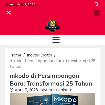
Skip
Jumat, Agu 7, 2026
to
content
Pin
Post
Home
Inovasi Digital
mkodo di Persimpangan Baru: Transformasi 25
Tahun
mkodo di Persimpangan
Baru: Transformasi 25 Tahun
April 21, 2026
by
Alexis Subianto