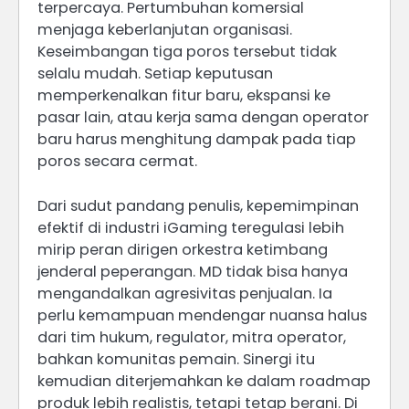
terpercaya. Pertumbuhan komersial
menjaga keberlanjutan organisasi.
Keseimbangan tiga poros tersebut tidak
selalu mudah. Setiap keputusan
memperkenalkan fitur baru, ekspansi ke
pasar lain, atau kerja sama dengan operator
baru harus menghitung dampak pada tiap
poros secara cermat.
Dari sudut pandang penulis, kepemimpinan
efektif di industri iGaming teregulasi lebih
mirip peran dirigen orkestra ketimbang
jenderal peperangan. MD tidak bisa hanya
mengandalkan agresivitas penjualan. Ia
perlu kemampuan mendengar nuansa halus
dari tim hukum, regulator, mitra operator,
bahkan komunitas pemain. Sinergi itu
kemudian diterjemahkan ke dalam roadmap
produk lebih realistis, tetapi tetap berani. Di