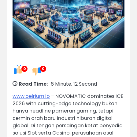
0
0
Read Time:
6 Minute, 12 Second
www.belrium.io
– NOVOMATIC dominates ICE
2026 with cutting-edge technology bukan
hanya headline pameran gaming, tetapi
cermin arah baru industri hiburan digital
global. Di tengah persaingan ketat penyedia
solusi Slot serta Casino, perusahaan asal