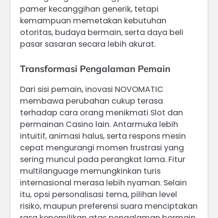
pamer kecanggihan generik, tetapi
kemampuan memetakan kebutuhan
otoritas, budaya bermain, serta daya beli
pasar sasaran secara lebih akurat.
Transformasi Pengalaman Pemain
Dari sisi pemain, inovasi NOVOMATIC
membawa perubahan cukup terasa
terhadap cara orang menikmati Slot dan
permainan Casino lain. Antarmuka lebih
intuitif, animasi halus, serta respons mesin
cepat mengurangi momen frustrasi yang
sering muncul pada perangkat lama. Fitur
multilanguage memungkinkan turis
internasional merasa lebih nyaman. Selain
itu, opsi personalisasi tema, pilihan level
risiko, maupun preferensi suara menciptakan
rasa kepemilikan atas pengalaman bermain.