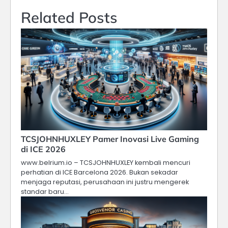
Related Posts
TCSJOHNHUXLEY Pamer Inovasi Live Gaming
di ICE 2026
www.belrium.io – TCSJOHNHUXLEY kembali mencuri
perhatian di ICE Barcelona 2026. Bukan sekadar
menjaga reputasi, perusahaan ini justru mengerek
standar baru…