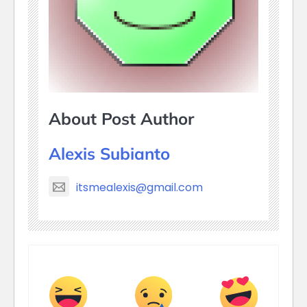
About Post Author
Alexis Subianto
itsmealexis@gmail.com