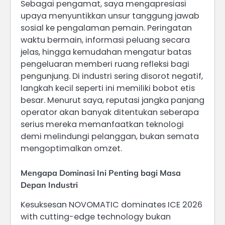
Sebagai pengamat, saya mengapresiasi
upaya menyuntikkan unsur tanggung jawab
sosial ke pengalaman pemain. Peringatan
waktu bermain, informasi peluang secara
jelas, hingga kemudahan mengatur batas
pengeluaran memberi ruang refleksi bagi
pengunjung. Di industri sering disorot negatif,
langkah kecil seperti ini memiliki bobot etis
besar. Menurut saya, reputasi jangka panjang
operator akan banyak ditentukan seberapa
serius mereka memanfaatkan teknologi
demi melindungi pelanggan, bukan semata
mengoptimalkan omzet.
Mengapa Dominasi Ini Penting bagi Masa
Depan Industri
Kesuksesan NOVOMATIC dominates ICE 2026
with cutting-edge technology bukan