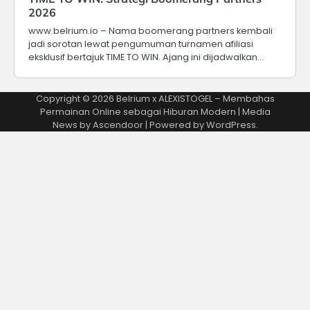
2026
www.belrium.io – Nama boomerang partners kembali
jadi sorotan lewat pengumuman turnamen afiliasi
eksklusif bertajuk TIME TO WIN. Ajang ini dijadwalkan…
Copyright © 2026
Belrium x ALEXISTOGEL – Membahas
Permainan Online sebagai Hiburan Modern
| Media
News by
Ascendoor
| Powered by
WordPress
.