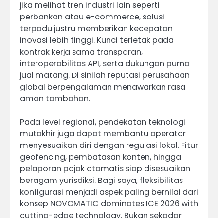
jika melihat tren industri lain seperti
perbankan atau e-commerce, solusi
terpadu justru memberikan kecepatan
inovasi lebih tinggi. Kunci terletak pada
kontrak kerja sama transparan,
interoperabilitas API, serta dukungan purna
jual matang. Di sinilah reputasi perusahaan
global berpengalaman menawarkan rasa
aman tambahan.
Pada level regional, pendekatan teknologi
mutakhir juga dapat membantu operator
menyesuaikan diri dengan regulasi lokal. Fitur
geofencing, pembatasan konten, hingga
pelaporan pajak otomatis siap disesuaikan
beragam yurisdiksi. Bagi saya, fleksibilitas
konfigurasi menjadi aspek paling bernilai dari
konsep NOVOMATIC dominates ICE 2026 with
cutting-edge technology. Bukan sekadar