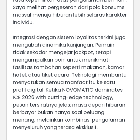
Saya melihat pergeseran dari pola konsumsi
massal menuju hiburan lebih selaras karakter
individu.
Integrasi dengan sistem loyalitas terkini juga
mengubah dinamika kunjungan. Pemain
tidak sekadar mengejar jackpot, tetapi
mengumpulkan poin untuk menikmati
fasilitas tambahan seperti makanan, kamar
hotel, atau tiket acara. Teknologi membantu
menyatukan semua manfaat itu ke satu
profil digital. Ketika NOVOMATIC dominates
ICE 2026 with cutting-edge technology,
pesan tersiratnya jelas: masa depan hiburan
berbayar bukan hanya soal peluang
menang, melainkan kombinasi pengalaman
menyeluruh yang terasa eksklusif.