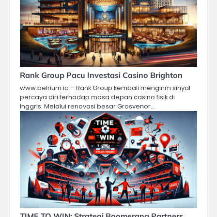
Rank Group Pacu Investasi Casino Brighton
www.belrium.io – Rank Group kembali mengirim sinyal
percaya diri terhadap masa depan casino fisik di
Inggris. Melalui renovasi besar Grosvenor…
TIME TO WIN: Strategi Boomerang Partners