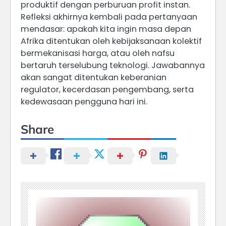
produktif dengan perburuan profit instan.
Refleksi akhirnya kembali pada pertanyaan
mendasar: apakah kita ingin masa depan
Afrika ditentukan oleh kebijaksanaan kolektif
bermekanisasi harga, atau oleh nafsu
bertaruh terselubung teknologi. Jawabannya
akan sangat ditentukan keberanian
regulator, kecerdasan pengembang, serta
kedewasaan pengguna hari ini.
Share