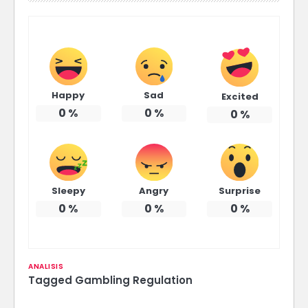
Happy
Sad
Excited
0
%
0
%
0
%
Sleepy
Angry
Surprise
0
%
0
%
0
%
ANALISIS
Tagged
Gambling Regulation