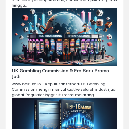
hingga…
UK Gambling Commission & Era Baru Promo
Judi
www.belrium.io – Keputusan terbaru UK Gambling
Commission mengirim sinyal kuat ke seluruh industri judi
global. Regulator Inggris itu resmi melarang…