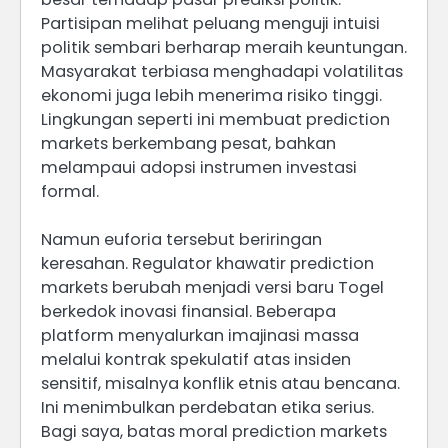
Partisipan melihat peluang menguji intuisi
politik sembari berharap meraih keuntungan.
Masyarakat terbiasa menghadapi volatilitas
ekonomi juga lebih menerima risiko tinggi.
Lingkungan seperti ini membuat prediction
markets berkembang pesat, bahkan
melampaui adopsi instrumen investasi
formal.
Namun euforia tersebut beriringan
keresahan. Regulator khawatir prediction
markets berubah menjadi versi baru Togel
berkedok inovasi finansial. Beberapa
platform menyalurkan imajinasi massa
melalui kontrak spekulatif atas insiden
sensitif, misalnya konflik etnis atau bencana.
Ini menimbulkan perdebatan etika serius.
Bagi saya, batas moral prediction markets