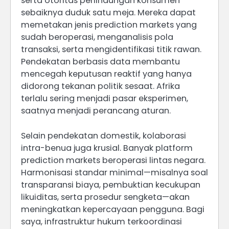
serta otoritas perlindungan konsumen
sebaiknya duduk satu meja. Mereka dapat
memetakan jenis prediction markets yang
sudah beroperasi, menganalisis pola
transaksi, serta mengidentifikasi titik rawan.
Pendekatan berbasis data membantu
mencegah keputusan reaktif yang hanya
didorong tekanan politik sesaat. Afrika
terlalu sering menjadi pasar eksperimen,
saatnya menjadi perancang aturan.
Selain pendekatan domestik, kolaborasi
intra-benua juga krusial. Banyak platform
prediction markets beroperasi lintas negara.
Harmonisasi standar minimal—misalnya soal
transparansi biaya, pembuktian kecukupan
likuiditas, serta prosedur sengketa—akan
meningkatkan kepercayaan pengguna. Bagi
saya, infrastruktur hukum terkoordinasi