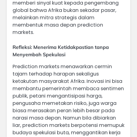
memberi sinyal kuat kepada pengembang
global bahwa Afrika bukan sekadar pasar,
melainkan mitra strategis dalam
membentuk masa depan prediction
markets.
Refleksi: Menerima Ketidakpastian tanpa
Menyembah Spekulasi
Prediction markets menawarkan cermin
tajam terhadap harapan sekaligus
ketakutan masyarakat Afrika. Inovasi ini bisa
membantu pemerintah membaca sentimen
publik, petani mengantisipasi harga,
pengusaha memetakan risiko, juga warga
biasa merasakan peran lebih besar pada
narasi masa depan. Namun bila dibiarkan
liar, prediction markets berpotensi memupuk
budaya spekulasi buta, menggantikan kerja