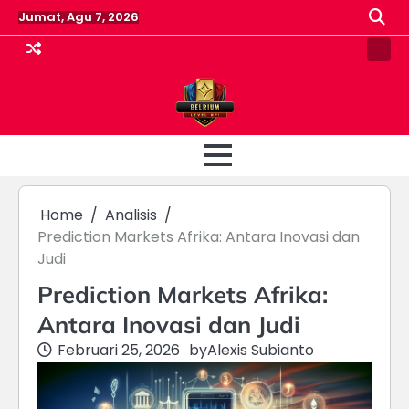
Skip
Jumat, Agu 7, 2026
to
content
Pin
Post
Home
Analisis
Prediction Markets Afrika: Antara Inovasi dan
Judi
Prediction Markets Afrika:
Antara Inovasi dan Judi
Februari 25, 2026
by
Alexis Subianto