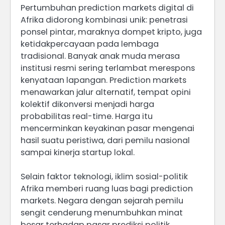
Pertumbuhan prediction markets digital di
Afrika didorong kombinasi unik: penetrasi
ponsel pintar, maraknya dompet kripto, juga
ketidakpercayaan pada lembaga
tradisional. Banyak anak muda merasa
institusi resmi sering terlambat merespons
kenyataan lapangan. Prediction markets
menawarkan jalur alternatif, tempat opini
kolektif dikonversi menjadi harga
probabilitas real-time. Harga itu
mencerminkan keyakinan pasar mengenai
hasil suatu peristiwa, dari pemilu nasional
sampai kinerja startup lokal.
Selain faktor teknologi, iklim sosial-politik
Afrika memberi ruang luas bagi prediction
markets. Negara dengan sejarah pemilu
sengit cenderung menumbuhkan minat
besar terhadap pasar prediksi politik.