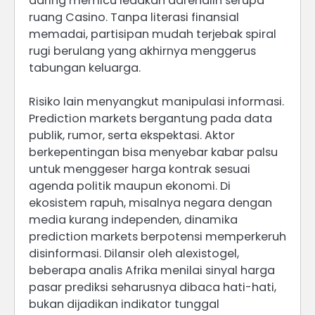
daring memicu ledakan adrenalin serupa
ruang Casino. Tanpa literasi finansial
memadai, partisipan mudah terjebak spiral
rugi berulang yang akhirnya menggerus
tabungan keluarga.
Risiko lain menyangkut manipulasi informasi.
Prediction markets bergantung pada data
publik, rumor, serta ekspektasi. Aktor
berkepentingan bisa menyebar kabar palsu
untuk menggeser harga kontrak sesuai
agenda politik maupun ekonomi. Di
ekosistem rapuh, misalnya negara dengan
media kurang independen, dinamika
prediction markets berpotensi memperkeruh
disinformasi. Dilansir oleh alexistogel,
beberapa analis Afrika menilai sinyal harga
pasar prediksi seharusnya dibaca hati-hati,
bukan dijadikan indikator tunggal