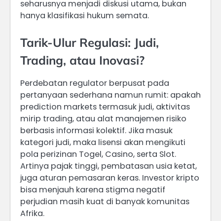
seharusnya menjadi diskusi utama, bukan
hanya klasifikasi hukum semata.
Tarik-Ulur Regulasi: Judi,
Trading, atau Inovasi?
Perdebatan regulator berpusat pada
pertanyaan sederhana namun rumit: apakah
prediction markets termasuk judi, aktivitas
mirip trading, atau alat manajemen risiko
berbasis informasi kolektif. Jika masuk
kategori judi, maka lisensi akan mengikuti
pola perizinan Togel, Casino, serta Slot.
Artinya pajak tinggi, pembatasan usia ketat,
juga aturan pemasaran keras. Investor kripto
bisa menjauh karena stigma negatif
perjudian masih kuat di banyak komunitas
Afrika.